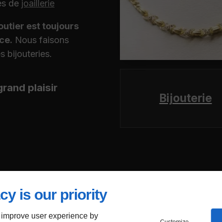
ues de
joaillerie
outier est toujours
ace.
Nous faisons
 bijouteries.
grand plaisir
Bijouterie
cy is our priority
Ce que
nou
 improve user experience by