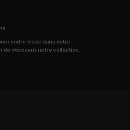
me
us rendre visite dans notre
n de découvrir notre collection.