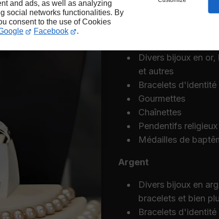
Customize
nt and ads, as well as analyzing
ng social networks functionalities. By
Nous avons une large ga
you consent to the use of Cookies
Google
Facebook
.
OR (18 carats)
Divers bijoux en or,
et autres
Bracelets d'identité
Gourmettes
Chaînettes
Pendentifs religieux
Médailles de baptê
Argent
Divers bijoux en arg
bracelets et bien pl
Bracelets d'identité