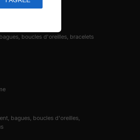
I AGREE
mme de produits :
 bagues, boucles d'oreilles, bracelets
me
ent, bagues, boucles d'oreilles,
us