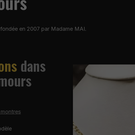
ours
été fondée en 2007 par Madame MAI.
ons
dans
imours
 montres
odèle