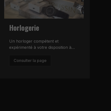
Horlogerie
Un horloger compétent et
D
expérimenté à votre disposition à
f
Limours.
d
Consulter la page